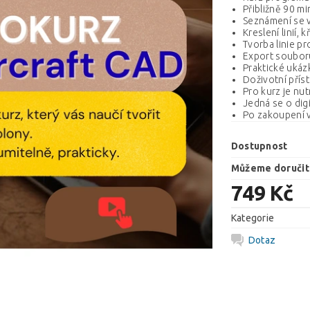
Přibližně 90 mi
Seznámení se v
Kreslení linií,
Tvorba linie pr
Export souboru
Praktické ukázk
Doživotní příst
Pro kurz je nut
Jedná se o dig
Po zakoupení v
Dostupnost
Můžeme doručit
749 Kč
Kategorie
Dotaz