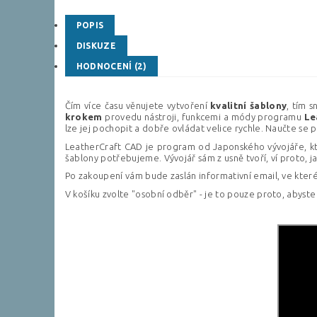
POPIS
DISKUZE
HODNOCENÍ (2)
Čím více času věnujete vytvoření
kvalitní
šablony
, tím s
krokem
provedu nástroji, funkcemi a módy programu
Le
lze jej pochopit a dobře ovládat velice rychle. Naučte se 
LeatherCraft CAD je program od Japonského vývojáře, kte
šablony potřebujeme. Vývojář sám z usně tvoří, ví proto, ja
Po zakoupení vám bude zaslán informativní email, ve kter
V košíku zvolte "osobní odběr" - je to pouze proto, abyste