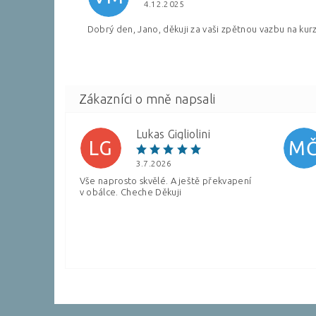
4.12.2025
Dobrý den, Jano, děkuji za vaši zpětnou vazbu na kurz
Lukas Gigliolini
LG
M
3.7.2026
Vše naprosto skvělé. A ještě překvapení
v obálce. Cheche Děkuji