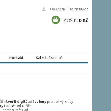
|
PŘIHLÁŠENÍ
REGISTRACE
KOŠÍK:
0 Kč
Kontakt
Kalkulačka nitě
číte
tvořit
digitální
šablony
pro své výrobky
ky
i mírně pokročilé
 LeatherCraft Cad