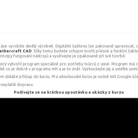
náze vyrobíte skvělý výrobek. Digitální šablonu lze pakovaně upravovat, c
athercraft
CAD
. Díky tomu budete schopni tvořit přesné a funkční šabl
principy fungování nástrojů a využívejte je opakovaně při své tvorbě.
rý vytvořil program speciálně pro potřeby tvůrců z usně. Program má dí
ké co je dobré v programu mít a je to znát. Vyzkoušejte jej a uvidíte sami
ém získáte přístup do kurzu. Pro absolvování kurzu je nutné mít Google ú
 neplatili dopravu.
Podívejte se na krátkou upoutávku a ukázky z kurzu