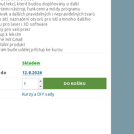
nut lekcí, které budou doplňovány o další
šemi nástroji, funkcemi a módy programu
 křivek a dalších pravidelných i nepravidelných tvarů
o šití, naznačení otvorů pro šití a mnoho dalšího
 pro laser i 3D software
y pro vaši praxi
up k lekcím
né mít Gmail
itální produkt
ám bude udělej přístup ke kurzu
Skladem
 do
12.8.2026
Kurzy a DIY sady