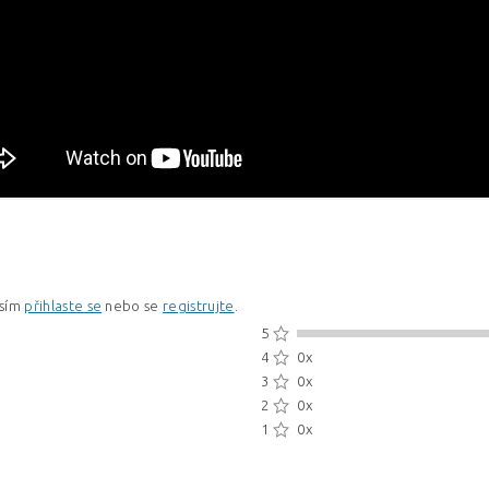
osím
přihlaste se
nebo se
registrujte
.
5
4
0x
3
0x
2
0x
1
0x