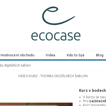
Hodnocení obchodu
Videa
Kdo to šije
Blog
ba digitálních šablon
VIDEO KURZ - TVORBA DIGITÁLNÍCH ŠABLON
Kurz v bodech
V kurzu se nau
Pro
začáteční
Kurz programu