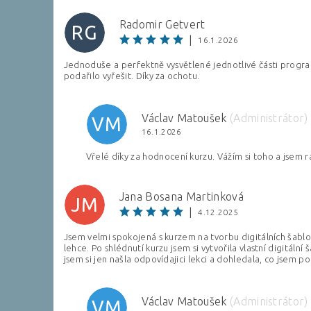
Radomir Getvert
RG
|
16.1.2026
Jednoduše a perfektně vysvětlené jednotlivé části program
podařilo vyřešit. Díky za ochotu.
Václav Matoušek
(Administrátor)
VM
16.1.2026
Vložením hodnocení souhlasíte s
podmínkami ochra
Vřelé díky za hodnocení kurzu. Vážím si toho a jsem rád
Jana Bosana Martinková
JM
|
4.12.2025
Jsem velmi spokojená s kurzem na tvorbu digitálních šablo
lehce. Po shlédnutí kurzu jsem si vytvořila vlastní digitá
jsem si jen našla odpovídajici lekci a dohledala, co jsem 
Václav Matoušek
(Administrátor)
VM