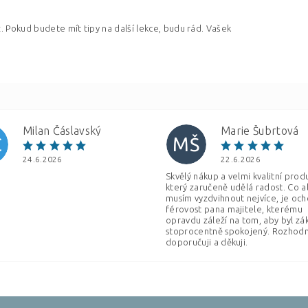
. Pokud budete mít tipy na další lekce, budu rád. Vašek
Milan Čáslavský
Marie Šubrtová
Č
MŠ
24.6.2026
22.6.2026
Skvělý nákup a velmi kvalitní prod
který zaručeně udělá radost. Co a
musím vyzdvihnout nejvíce, je och
férovost pana majitele, kterému
opravdu záleží na tom, aby byl zá
stoprocentně spokojený. Rozhod
doporučuji a děkuji.