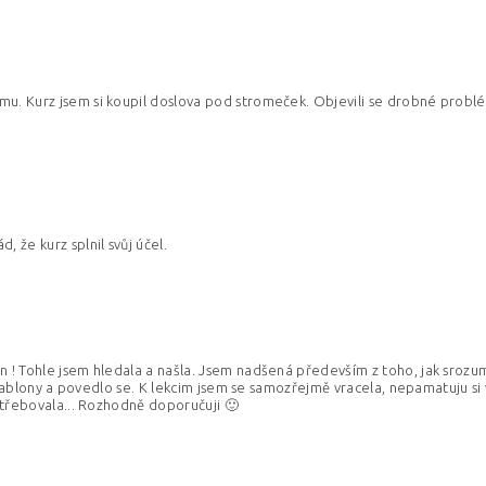
u. Kurz jsem si koupil doslova pod stromeček. Objevili se drobné problémy
ny osobních údajů
, že kurz splnil svůj účel.
n ! Tohle jsem hledala a našla. Jsem nadšená především z toho, jak srozu
lní šablony a povedlo se. K lekcim jsem se samozřejmě vracela, nepamatuju 
potřebovala... Rozhodně doporučuji 🙂