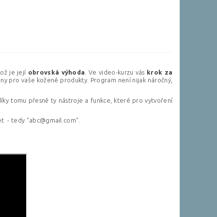
ož je její
obrovská
výhoda
. Ve video-kurzu vás
krok
za
ony pro vaše kožené produkty. Program není nijak náročný,
ky tomu přesně ty nástroje a funkce, které pro vytvoření
.
čet - tedy "abc@gmail.com".