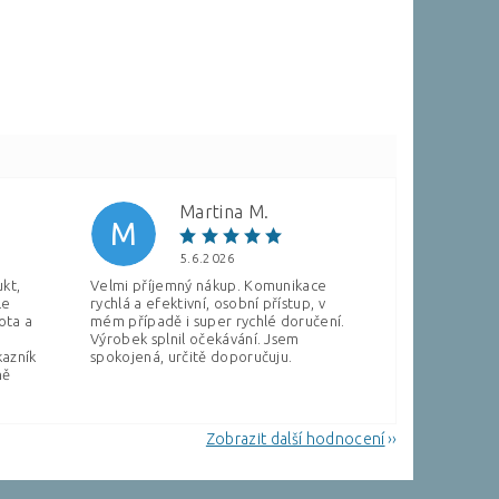
Martina M.
M
5.6.2026
ukt,
Velmi příjemný nákup. Komunikace
le
rychlá a efektivní, osobní přístup, v
ota a
mém případě i super rychlé doručení.
Výrobek splnil očekávání. Jsem
kazník
spokojená, určitě doporučuju.
ně
Zobrazit další hodnocení