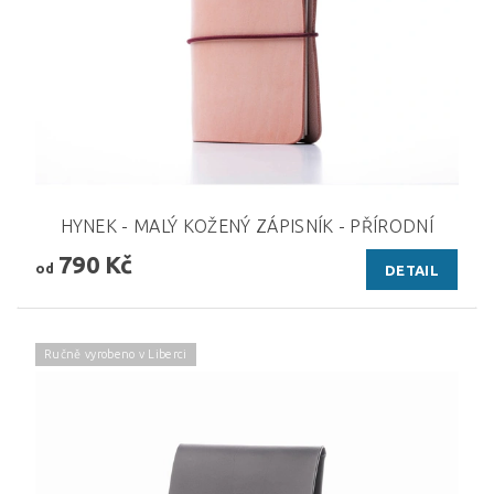
HYNEK - MALÝ KOŽENÝ ZÁPISNÍK - PŘÍRODNÍ
790 Kč
od
DETAIL
Ručně vyrobeno v Liberci