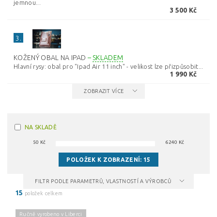
jemnou...
3 500 Kč
3.
KOŽENÝ OBAL NA IPAD
–
SKLADEM
Hlavní rysy: obal pro "Ipad Air 11 inch" - velikost lze přizpůsobit...
1 990 Kč
ZOBRAZIT VÍCE
NA SKLADĚ
50
Kč
6240
Kč
POLOŽEK K ZOBRAZENÍ:
15
FILTR PODLE PARAMETRŮ, VLASTNOSTÍ A VÝROBCŮ
15
položek celkem
Ručně vyrobeno v Liberci