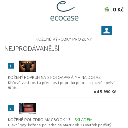
0 Kč
KOŽENÉ VÝROBKY PRO ŽENY
NEJPRODÁVANĚJŠÍ
1.
KOŽENÝ POPRUH NA 2 FOTOAPARÁTY
–
NA DOTAZ
Klíčové vlastnosti a přednosti popruhu popruh z pravé hovězí
usně...
od 5 990 Kč
2.
KOŽENÉ POUZDRO MACBOOK 13
–
SKLADEM
Hlavní rysy: kožené pouzdro na MacBook 13 vnitřek podšitý