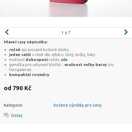
1
z 7
Hlavní rysy zápisníku:
ručně
zpracované kožené desky
jeden sešit
v ceně dle výběru: čistý, tečky, linky
možnost
dokoupení
sešitu
zde
gumička pro uchycení bločků -
možnost
volby
barvy
(viz
fotogalerie)
kompaktní rozměry
od 790 Kč
Kategorie
Kožené výrobky pro ženy
Dotaz