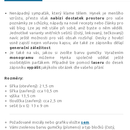
Nenápadný sympaťák, který klame tělem. Hynek je menšího
vzrůstu, přesto však
nabízí
dostatek
prostoru
pro vaše
poznámky ze schůzky, nápady na nové recepty nebo články pro
váš blog. Lze jej mít stále při sobě, aniž byste o něm věděli.
Jednotlivé varianty vnitřních sešitů (čistý, linkovaný, tečkovaný)
navíc ještě možnosti pro váš obsah rozšiřují. Desky z hovězí
usně zajistí nejen voňavou kapsu, ale také ze zápisníku dělají
generační
záležitost
.
Je také na vás, jakou si zvolíte barvu gumičky. Vyražením
monogramu
můžeme Hynka společně udělat ještě
osobitějším parťákem. Případně lze pomocí
laseru
do desek
zápisníku
vypálit
jakýkoliv obrázek dle vašeho přání.
Rozměry:
šířka (otevřený): 21,5 cm
šířka (zavřený): cca 10,5 cm
výška: 13,5 cm
tloušťka (zavřený): cca 2,5 cm
sešit (v x š): 13 x 9 cm
Požadované iniciály nebo grafiku vložte
sem
.
Vámi zvolenou barvu gumičky (písmeno) a typ bločků (čistý,