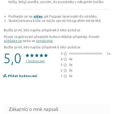
tečky, linky) uveďte, prosím, do poznámky v nákupním košíku.
Podívejte se na
video
, jak funguje laserování do výrobku.
Skutečná barva kůže se může oproti fotografiím mírně lišit.
Buďte první, kdo napíše příspěvek k této položce.
Pouze registrovaní uživatelé mohou vkládat příspěvky. Prosím
přihlaste se
nebo se
registrujte
.
Buďte první, kdo napíše příspěvek k této položce.
5,0
5
1x
4
0x
1 hodnocení
3
0x
2
0x
Přidat hodnocení
1
0x