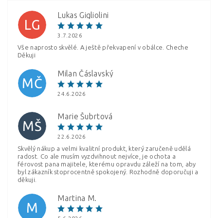
Lukas Gigliolini
LG
3.7.2026
Vše naprosto skvělé. A ještě překvapení v obálce. Cheche
Děkuji
Milan Čáslavský
Vložením hodnocení souhlasíte s
podmínkami ochrany
MČ
osobních údajů
24.6.2026
Marie Šubrtová
MŠ
22.6.2026
Skvělý nákup a velmi kvalitní produkt, který zaručeně udělá
radost. Co ale musím vyzdvihnout nejvíce, je ochota a
férovost pana majitele, kterému opravdu záleží na tom, aby
byl zákazník stoprocentně spokojený. Rozhodně doporučuji a
děkuji.
Martina M.
M