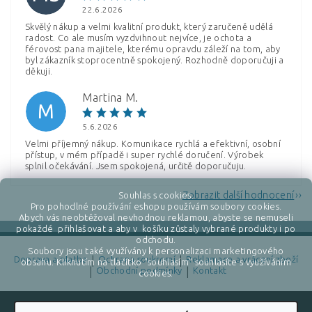
22.6.2026
Skvělý nákup a velmi kvalitní produkt, který zaručeně udělá
radost. Co ale musím vyzdvihnout nejvíce, je ochota a
férovost pana majitele, kterému opravdu záleží na tom, aby
byl zákazník stoprocentně spokojený. Rozhodně doporučuji a
děkuji.
Martina M.
M
5.6.2026
Velmi příjemný nákup. Komunikace rychlá a efektivní, osobní
přístup, v mém případě i super rychlé doručení. Výrobek
splnil očekávání. Jsem spokojená, určitě doporučuju.
Zobrazit další hodnocení
Souhlas s cookies.
Pro pohodlné používání eshopu používám soubory cookies.
Abych vás neobtěžoval nevhodnou reklamou, abyste se nemuseli
pokaždé přihlašovat a aby v košíku zůstaly vybrané produkty i po
odchodu.
Soubory jsou také využívány k personalizaci marketingového
Doprava a platba
|
Ochrana soukromí
|
Reklamace a vrácení zboží
obsahu. Kliknutím na tlačítko "souhlasím" souhlasíte s využíváním
|
Obchodní podmínky
|
Kontakt
cookies.