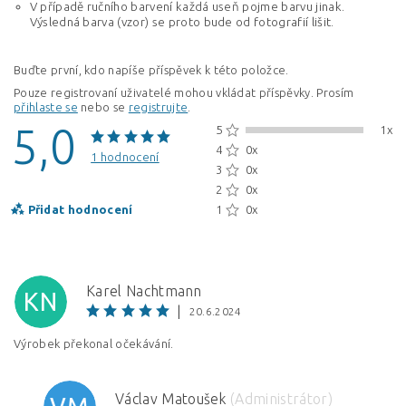
V případě ručního barvení každá useň pojme barvu jinak.
Výsledná barva (vzor) se proto bude od fotografií lišit.
Buďte první, kdo napíše příspěvek k této položce.
Pouze registrovaní uživatelé mohou vkládat příspěvky. Prosím
přihlaste se
nebo se
registrujte
.
5,0
5
1x
4
0x
1 hodnocení
3
0x
2
0x
Přidat hodnocení
1
0x
Karel Nachtmann
KN
|
20.6.2024
Výrobek překonal očekávání.
Václav Matoušek
(Administrátor)