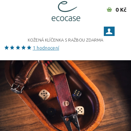
0 Kč
KOŽENÁ KLÍČENKA S RAŽBOU ZDARMA
1 hodnocení