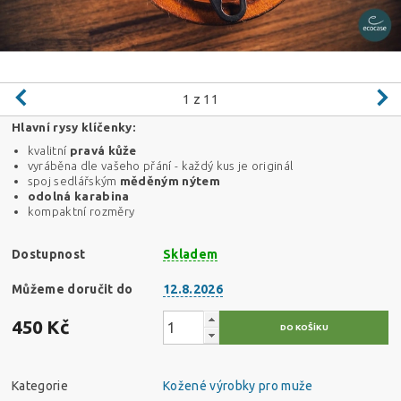
1
z 11
Hlavní rysy klíčenky:
kvalitní
pravá kůže
vyráběna dle vašeho přání - každý kus je originál
spoj sedlářským
měděným
nýtem
odolná karabina
kompaktní rozměry
Dostupnost
Skladem
Můžeme doručit do
12.8.2026
450 Kč
Kategorie
Kožené výrobky pro muže