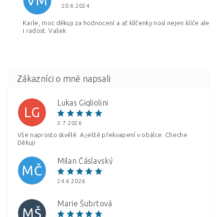
VM
20.6.2024
Karle, moc děkuji za hodnocení a ať klíčenky nosí nejen klíče ale
i radost. Vašek
Vložením hodnocení souhlasíte s
podmínkami ochrany
osobních údajů
Lukas Gigliolini
LG
3.7.2026
Vše naprosto skvělé. A ještě překvapení v obálce. Cheche
Děkuji
Milan Čáslavský
MČ
24.6.2026
Marie Šubrtová
MŠ