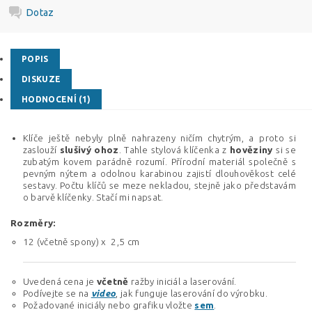
Dotaz
POPIS
DISKUZE
HODNOCENÍ (1)
Klíče ještě nebyly plně nahrazeny ničím chytrým, a proto si
zaslouží
slušivý
ohoz
. Tahle stylová klíčenka z
hověziny
si se
zubatým kovem parádně rozumí. Přírodní materiál společně s
pevným nýtem a odolnou karabinou zajistí dlouhověkost celé
sestavy. Počtu klíčů se meze nekladou, stejně jako představám
o barvě klíčenky. Stačí mi napsat.
Rozměry:
12 (včetně spony) x 2,5 cm
Uvedená cena je
včetně
ražby iniciál a laserování.
Podívejte se na
video
, jak funguje laserování do výrobku.
Požadované iniciály nebo grafiku vložte
sem
.