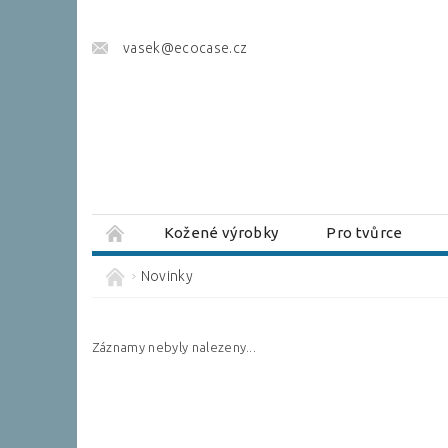
vasek@ecocase.cz
Kožené výrobky
Pro tvůrce
Brašnářský slovník
Novinky
Záznamy nebyly nalezeny...