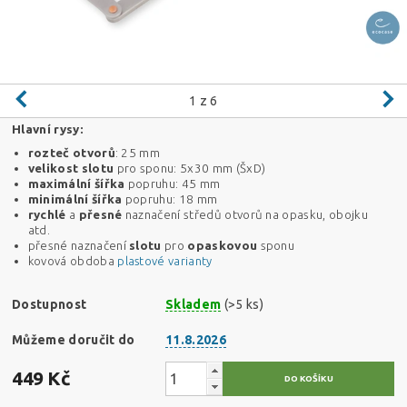
1
z 6
Hlavní rysy:
rozteč
otvorů
: 25 mm
velikost slotu
pro sponu: 5x30 mm (ŠxD)
maximální
šířka
popruhu: 45 mm
minimální
šířka
popruhu: 18 mm
rychlé
a
přesné
naznačení středů otvorů na opasku, obojku
atd.
přesné naznačení
slotu
pro
opaskovou
sponu
kovová obdoba
plastové varianty
Dostupnost
Skladem
(>5 ks)
Můžeme doručit do
11.8.2026
449 Kč