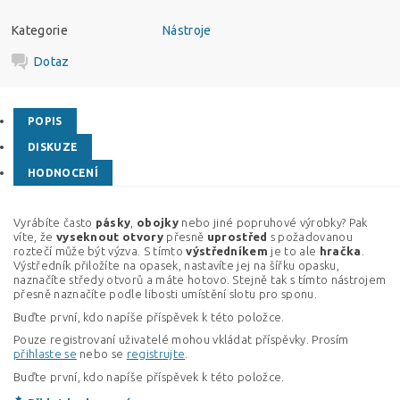
Kategorie
Nástroje
Dotaz
POPIS
DISKUZE
HODNOCENÍ
Vyrábíte často
pásky
,
obojky
nebo jiné popruhové výrobky? Pak
víte, že
vyseknout
otvory
přesně
uprostřed
s požadovanou
roztečí může být výzva. S tímto
výstředníkem
je to ale
hračka
.
Výstředník přiložíte na opasek, nastavíte jej na šířku opasku,
naznačíte středy otvorů a máte hotovo. Stejně tak s tímto nástrojem
přesně naznačíte podle libosti umístění slotu pro sponu.
Buďte první, kdo napíše příspěvek k této položce.
Pouze registrovaní uživatelé mohou vkládat příspěvky. Prosím
přihlaste se
nebo se
registrujte
.
Buďte první, kdo napíše příspěvek k této položce.