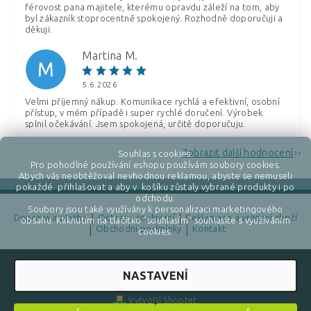
férovost pana majitele, kterému opravdu záleží na tom, aby
byl zákazník stoprocentně spokojený. Rozhodně doporučuji a
děkuji.
Martina M.
M
5.6.2026
Velmi příjemný nákup. Komunikace rychlá a efektivní, osobní
přístup, v mém případě i super rychlé doručení. Výrobek
splnil očekávání. Jsem spokojená, určitě doporučuju.
Zobrazit další hodnocení
Souhlas s cookies.
Pro pohodlné používání eshopu používám soubory cookies.
Abych vás neobtěžoval nevhodnou reklamou, abyste se nemuseli
pokaždé přihlašovat a aby v košíku zůstaly vybrané produkty i po
odchodu.
Soubory jsou také využívány k personalizaci marketingového
Doprava a platba
|
Ochrana soukromí
|
Reklamace a vrácení zboží
obsahu. Kliknutím na tlačítko "souhlasím" souhlasíte s využíváním
|
Obchodní podmínky
|
Kontakt
cookies.
NASTAVENÍ
2026 ©
Ecocase
, všechna práva vyhrazena
Vytvořil Shoptet