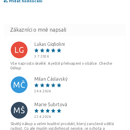
Přidat hodnocení
Lukas Gigliolini
LG
3.7.2026
Vše naprosto skvělé. A ještě překvapení v obálce. Cheche
Děkuji
Milan Čáslavský
MČ
Vložením hodnocení souhlasíte s
podmínkami ochrany
24.6.2026
osobních údajů
Marie Šubrtová
MŠ
22.6.2026
Skvělý nákup a velmi kvalitní produkt, který zaručeně udělá
radost. Co ale musím vyzdvihnout nejvíce, je ochota a