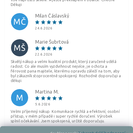
Děkuji
Milan Čáslavský
MČ
Vložením hodnocení souhlasíte s
podmínkami ochrany
24.6.2026
osobních údajů
Marie Šubrtová
MŠ
22.6.2026
Skvělý nákup a velmi kvalitní produkt, který zaručeně udělá
radost. Co ale musím vyzdvihnout nejvíce, je ochota a
férovost pana majitele, kterému opravdu záleží na tom, aby
byl zákazník stoprocentně spokojený. Rozhodně doporučuji a
děkuji.
Martina M.
M
5.6.2026
Velmi příjemný nákup. Komunikace rychlá a efektivní, osobní
přístup, v mém případě i super rychlé doručení. Výrobek
splnil očekávání. Jsem spokojená, určitě doporučuju.