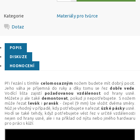
Kategorie
Materiály pro tvůrce
Dotaz
POPIS
DISKUZE
HODNOCENÍ
Při řezání s tímhle
celomosazným
nožem budete mít dobrý pocit.
Jeho váha je příjemná do ruky a díky tomu se řez
dobře
vede
.
Vodící lišta zajistí
požadovanou
vzdálenost
od hrany usně.
Můžete ji ale také
demontovat
, pokud ji nepotřebujete. S nožem
může řezat
levák
i
pravák
- čepel (9 mm) lze vložit dvěma směry.
Nůž je vhodný v případě, kdy potřebujete nařezat
úzké
pásky
usně.
Hodí se také tehdy, když potřebujete vést řez v určité vzdálenosti
nejen od hrany usně, ale i na příklad od nýtu nebo jiného hardwaru
pro práci s kůží.