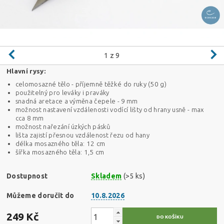
1
z 9
Hlavní rysy:
celomosazné tělo - příjemně těžké do ruky (50 g)
použitelný pro leváky i praváky
snadná aretace a výměna čepele - 9 mm
možnost nastavení vzdálenosti vodící lišty od hrany usně - max
cca 8 mm
možnost nařezání úzkých pásků
lišta zajistí přesnou vzdálenost řezu od hany
délka mosazného těla: 12 cm
šířka mosazného těla: 1,5 cm
Dostupnost
Skladem
(>5 ks)
Můžeme doručit do
10.8.2026
249 Kč