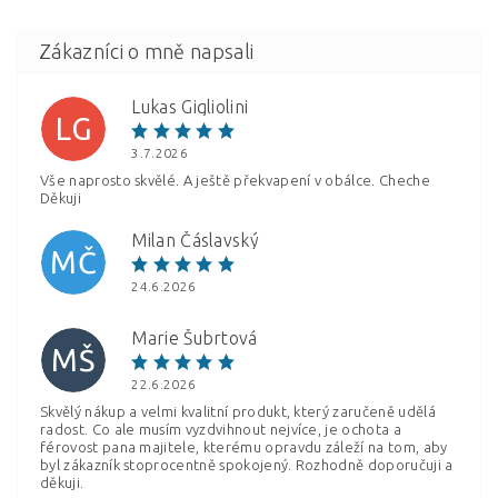
Lukas Gigliolini
LG
3.7.2026
Vše naprosto skvělé. A ještě překvapení v obálce. Cheche
Děkuji
Milan Čáslavský
MČ
Vložením hodnocení souhlasíte s
podmínkami ochrany
24.6.2026
osobních údajů
Marie Šubrtová
MŠ
22.6.2026
Skvělý nákup a velmi kvalitní produkt, který zaručeně udělá
radost. Co ale musím vyzdvihnout nejvíce, je ochota a
férovost pana majitele, kterému opravdu záleží na tom, aby
byl zákazník stoprocentně spokojený. Rozhodně doporučuji a
děkuji.