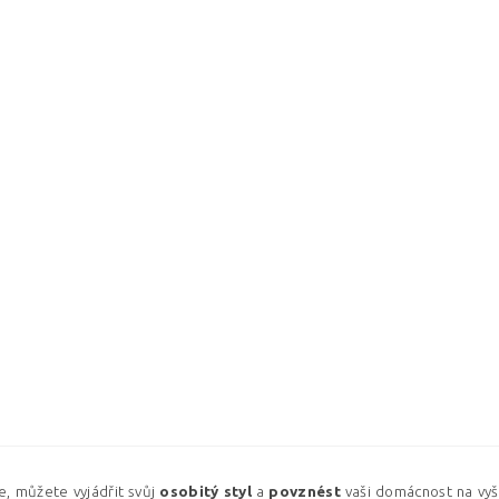
e, můžete vyjádřit svůj
osobitý
styl
a
povznést
vaši domácnost na vyš