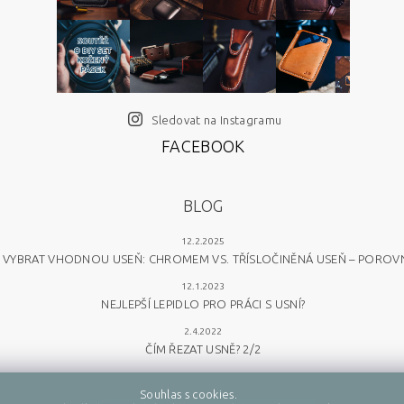
Sledovat na Instagramu
FACEBOOK
BLOG
12.2.2025
 VYBRAT VHODNOU USEŇ: CHROMEM VS. TŘÍSLOČINĚNÁ USEŇ – POROV
12.1.2023
NEJLEPŠÍ LEPIDLO PRO PRÁCI S USNÍ?
2.4.2022
ČÍM ŘEZAT USNĚ? 2/2
Souhlas s cookies.