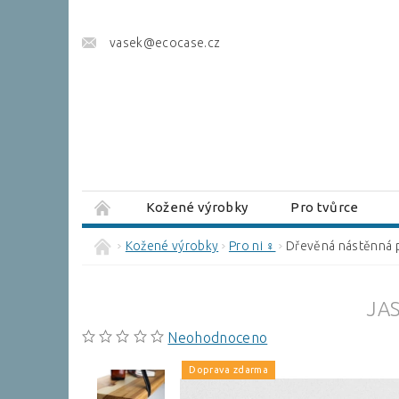
vasek@ecocase.cz
Kožené výrobky
Pro tvůrce
Brašnářský slovník
Kožené výrobky
Pro ni ♀
Dřevěná nástěnná 
JA
Neohodnoceno
Doprava zdarma