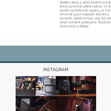
Skvělý nákup a velmi kvalitní prod
který zaručeně udělá radost. Co a
musím vyzdvihnout nejvíce, je och
ny osobních údajů
férovost pana majitele, kterému
opravdu záleží na tom, aby byl zá
stoprocentně spokojený. Rozhod
doporučuji a děkuji.
INSTAGRAM