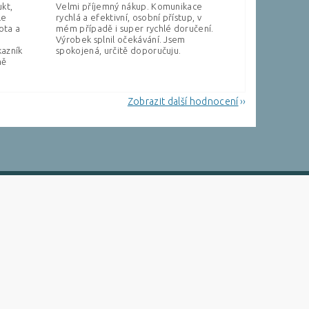
ukt,
Velmi příjemný nákup. Komunikace
le
rychlá a efektivní, osobní přístup, v
ota a
mém případě i super rychlé doručení.
Výrobek splnil očekávání. Jsem
kazník
spokojená, určitě doporučuju.
ně
Zobrazit další hodnocení