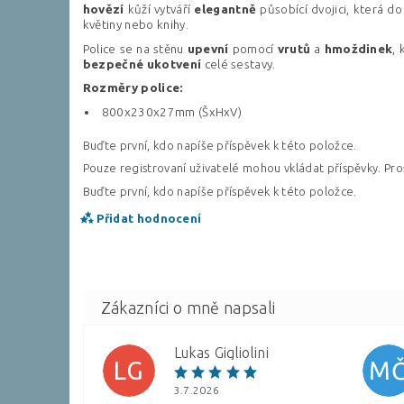
hovězí
kůží vytváří
elegantně
působící dvojici, která do
květiny nebo knihy.
Police se na stěnu
upevní
pomocí
vrutů
a
hmoždinek
,
bezpečné
ukotvení
celé sestavy.
Rozměry police:
800x230x27mm (ŠxHxV)
Buďte první, kdo napíše příspěvek k této položce.
Pouze registrovaní uživatelé mohou vkládat příspěvky. Pr
Buďte první, kdo napíše příspěvek k této položce.
Přidat hodnocení
Lukas Gigliolini
LG
M
3.7.2026