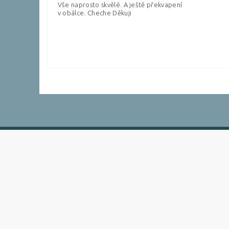
Vše naprosto skvělé. A ještě překvapení
v obálce. Cheche Děkuji
Vložením hodnocení souhlasíte s
podmínkami ochra