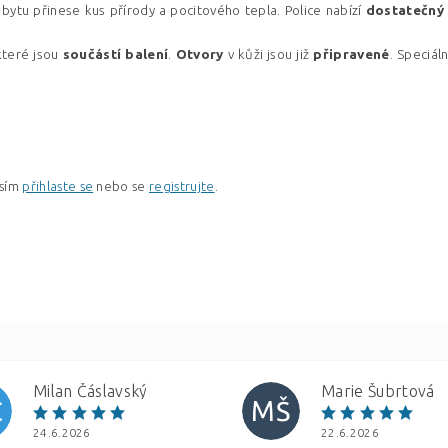
 bytu přinese kus přírody a pocitového tepla. Police nabízí
dostatečný
 které jsou
součástí balení
.
Otvory
v kůži jsou již
připravené
. Speciál
osím
přihlaste se
nebo se
registrujte
.
Milan Čáslavský
Marie Šubrtová
Č
MŠ
24.6.2026
22.6.2026