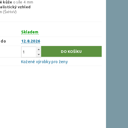
é
kůže
o síle 4 mm
alistický
vzhled
 (ŠxHxV)
Skladem
 do
12.8.2026
Kožené výrobky pro ženy